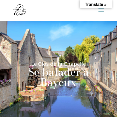
Translate »
Le Clos de la Chapelle
Se balader à
Bayeux