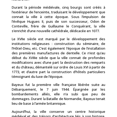
Durant la période médiévale, cinq bourgs sont créés à
l’extérieur de l’enceinte, traduisant le développement que
connait la ville à cette époque. Sous l’impulsion de
l’évêque Hugues II, puis de son successeur, Odon de
Conteville, frère de Guillaume le Conquérant, la ville
s’enrichit d’une nouvelle
cathédrale
, dédicacée en 1077.
Le XVIIe siècle est marqué par le développement des
institutions religieuses : construction du séminaire, de
l’Hôtel-Dieu, etc. C’est également l’époque de l’installation
des premières manufactures de dentelle. Ce n’est qu’au
début du XVIIIe siècle que la ville connait de profondes
modifications avec d’une part la destruction des remparts
et du château, démantelé sur ordre de Louis XVI à partir de
1773, et d’autre part la construction d’hôtels particuliers
témoignant du luxe de l’époque.
Bayeux fut la première ville française libérée suite au
Débarquement, le 7 juin 1944. Épargnée par les
bombardements alliés, elle n’a subi que peu de
dommages. Durant la Bataille de Normandie, Bayeux tenait
lieu de base à l’armée britannique.
Aujourd’hui, la ville conserve un centre historique
médiéval et des trésors d’architecture liés à son histoire.