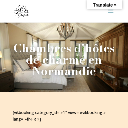
Translate »
Chambres d’hôtes
de charme en
Normandie
[vikbooking category_id= »1″ view= »vikbooking »
lang= »fr-FR »]